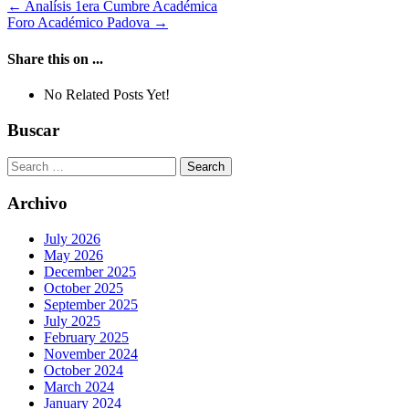
Post
←
Analísis 1era Cumbre Académica
Foro Académico Padova
→
navigation
Share this on ...
No Related Posts Yet!
Buscar
Search
for:
Archivo
July 2026
May 2026
December 2025
October 2025
September 2025
July 2025
February 2025
November 2024
October 2024
March 2024
January 2024