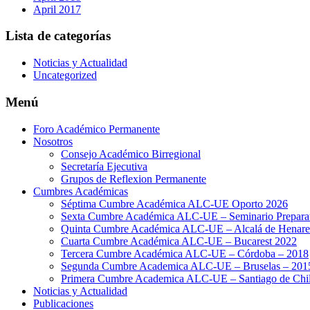
April 2017
Lista de categorías
Noticias y Actualidad
Uncategorized
Menú
Foro Académico Permanente
Nosotros
Consejo Académico Birregional
Secretaría Ejecutiva
Grupos de Reflexion Permanente
Cumbres Académicas
Séptima Cumbre Académica ALC-UE Oporto 2026
Sexta Cumbre Académica ALC-UE – Seminario Preparato
Quinta Cumbre Académica ALC-UE – Alcalá de Henare
Cuarta Cumbre Académica ALC-UE – Bucarest 2022
Tercera Cumbre Académica ALC-UE – Córdoba – 2018
Segunda Cumbre Academica ALC-UE – Bruselas – 201
Primera Cumbre Academica ALC-UE – Santiago de Chil
Noticias y Actualidad
Publicaciones