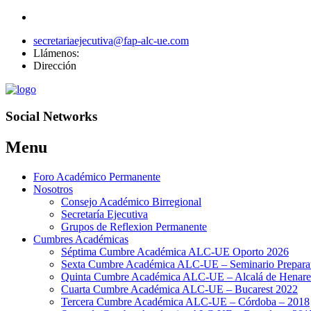
secretariaejecutiva@fap-alc-ue.com
Llámenos:
Dirección
Social Networks
Menu
Skip
Foro Académico Permanente
to
Nosotros
content
Consejo Académico Birregional
Secretaría Ejecutiva
Grupos de Reflexion Permanente
Cumbres Académicas
Séptima Cumbre Académica ALC-UE Oporto 2026
Sexta Cumbre Académica ALC-UE – Seminario Preparato
Quinta Cumbre Académica ALC-UE – Alcalá de Henare
Cuarta Cumbre Académica ALC-UE – Bucarest 2022
Tercera Cumbre Académica ALC-UE – Córdoba – 2018