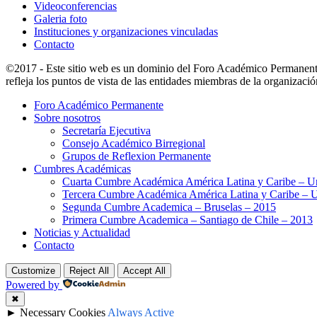
Videoconferencias
Galeria foto
Instituciones y organizaciones vinculadas
Contacto
©2017 - Este sitio web es un dominio del Foro Académico Permanent
refleja los puntos de vista de las entidades miembras de la organizació
Foro Académico Permanente
Sobre nosotros
Secretaría Ejecutiva
Consejo Académico Birregional
Grupos de Reflexion Permanente
Cumbres Académicas
Cuarta Cumbre Académica América Latina y Caribe – U
Tercera Cumbre Académica América Latina y Caribe – 
Segunda Cumbre Academica – Bruselas – 2015
Primera Cumbre Academica – Santiago de Chile – 2013
Noticias y Actualidad
Contacto
Customize
Reject All
Accept All
Powered by
✖
►
Necessary Cookies
Always Active