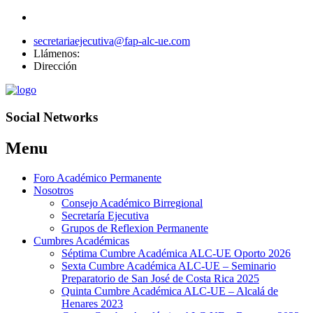
secretariaejecutiva@fap-alc-ue.com
Llámenos:
Dirección
Social Networks
Menu
Skip
Foro Académico Permanente
to
Nosotros
content
Consejo Académico Birregional
Secretaría Ejecutiva
Grupos de Reflexion Permanente
Cumbres Académicas
Séptima Cumbre Académica ALC-UE Oporto 2026
Sexta Cumbre Académica ALC-UE – Seminario
Preparatorio de San José de Costa Rica 2025
Quinta Cumbre Académica ALC-UE – Alcalá de
Henares 2023