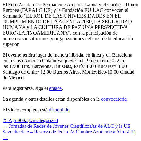
El Foro Académico Permanente América Latina y el Caribe – Unión
Europea (FAP ALC-UE) y la Fundación EU-LAC convocan al
Seminario “EL ROL DE LAS UNIVERSIDADES EN EL
CUMPLIMIENTO DE LA AGENDA 2030, LA SEGURIDAD
HUMANA y LA CULTURA DE PAZ UNA PERSPECTIVA
EURO-LATINOAMERICANA”, con la participación de
numerosas instituciones y organizaciones del area de la educación
superior.
El evento tendrá lugar de manera híbrida, en linea y en Barcelona,
en la Casa América Catalunya, jueves, el 19 de mayo 2022, a
las 17.00 Hrs. Barcelona, Bruselas, París/18.00 Bucarest/11.00
Santiago de Chile/ 12.00 Buenos Aires, Montevideo/10.00 Ciudad
de México.
Para registrarse, siga el
enlace
.
La agenda y otros detalles están disponibles en la
convocatoria
.
El video completo está
disponible
.
25 Apr 2022
Uncategorized
Post
←
Jornadas de Redes de Jóvenes Científicos/as de ALC y la UE
Save the date – Reserva de fecha IV Cumbre Academica ALC-UE
navigation
→