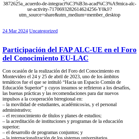
3872625a_acuerdo-de-integraci%C3%B3n-acad%C3%A9mica-alc-
ue-activity-7170693282614624256-Y0kJ/?
utm_source=share&utm_medium=member_desktop
24 Mar 2024
Uncategorized
Participación del FAP ALC-UE en el Foro
del Conocimiento EU-LAC
Con ocasión de la realización del Foro del Conocimiento en
Montevideo el 24 y 25 de abril de 2023, uno de los ámbitos
temáticos fue el que se intituló “Hacia un Espacio Común de
Educación Superior” y cuyos insumos se refirieron a los desafíos,
las buenas prácticas y las recomendaciones para dar nuevos
impulsos a la cooperación birregional en:
– la movilidad de estudiantes, académicos/as, y el personal
administrativo;
– el reconocimiento de títulos y planes de estudios;
– la acreditación de instituciones y programas de la educación
superior;
– el desarrollo de programas conjuntos; y
– la internacionalización de los sistemas universitarios.