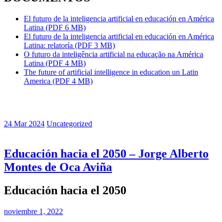
El futuro de la inteligencia artificial en educación en América
Latina (PDF 6 MB)
El futuro de la inteligencia artificial en educación en América
Latina: relatoría (PDF 3 MB)
O futuro da inteligência artificial na educação na América
Latina (PDF 4 MB)
The future of artificial intelligence in education un Latin
America (PDF 4 MB)
24 Mar 2024
Uncategorized
Educación hacia el 2050 – Jorge Alberto
Montes de Oca Aviña
Educación hacia el 2050
Publicado
noviembre 1, 2022
el