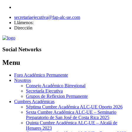
secretariaejecutiva@fap-alc-ue.com
Llámenos:
Dirección
Social Networks
Menu
Skip
Foro Académico Permanente
to
Nosotros
content
Consejo Académico Birregional
Secretaría Ejecutiva
Grupos de Reflexion Permanente
Cumbres Académicas
Séptima Cumbre Académica ALC-UE Oporto 2026
Sexta Cumbre Académica ALC-UE – Seminario
Preparatorio de San José de Costa Rica 2025
Quinta Cumbre Académica ALC-UE – Alcalá de
Henares 2023