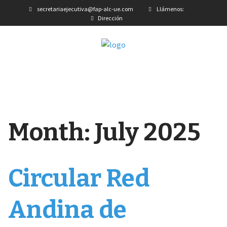
secretariaejecutiva@fap-alc-ue.com
Llámenos:
Dirección
Month:
July 2025
Circular Red
Andina de