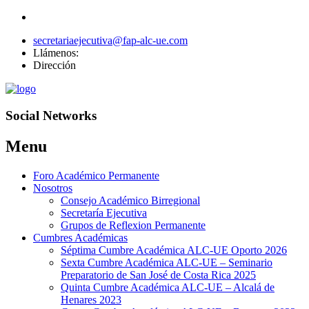
secretariaejecutiva@fap-alc-ue.com
Llámenos:
Dirección
Social Networks
Menu
Skip
Foro Académico Permanente
to
Nosotros
content
Consejo Académico Birregional
Secretaría Ejecutiva
Grupos de Reflexion Permanente
Cumbres Académicas
Séptima Cumbre Académica ALC-UE Oporto 2026
Sexta Cumbre Académica ALC-UE – Seminario
Preparatorio de San José de Costa Rica 2025
Quinta Cumbre Académica ALC-UE – Alcalá de
Henares 2023