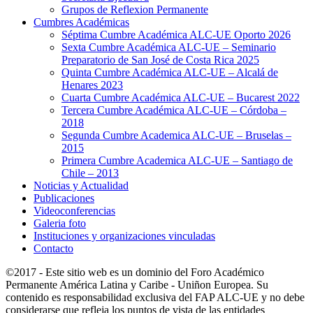
Grupos de Reflexion Permanente
Cumbres Académicas
Séptima Cumbre Académica ALC-UE Oporto 2026
Sexta Cumbre Académica ALC-UE – Seminario
Preparatorio de San José de Costa Rica 2025
Quinta Cumbre Académica ALC-UE – Alcalá de
Henares 2023
Cuarta Cumbre Académica ALC-UE – Bucarest 2022
Tercera Cumbre Académica ALC-UE – Córdoba –
2018
Segunda Cumbre Academica ALC-UE – Bruselas –
2015
Primera Cumbre Academica ALC-UE – Santiago de
Chile – 2013
Noticias y Actualidad
Publicaciones
Videoconferencias
Galeria foto
Instituciones y organizaciones vinculadas
Contacto
©2017 - Este sitio web es un dominio del Foro Académico
Permanente América Latina y Caribe - Uniñon Europea. Su
contenido es responsabilidad exclusiva del FAP ALC-UE y no debe
considerarse que refleja los puntos de vista de las entidades