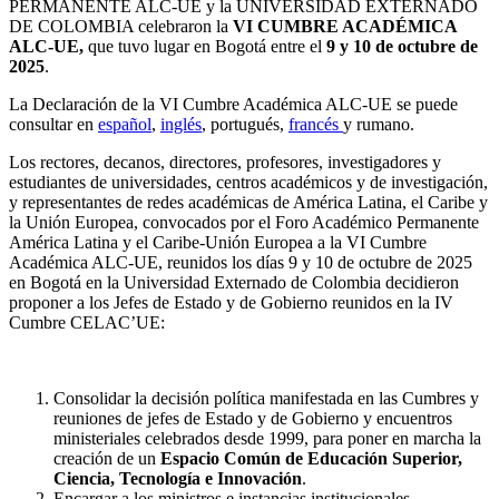
PERMANENTE ALC-UE y la UNIVERSIDAD EXTERNADO
DE COLOMBIA celebraron la
VI CUMBRE ACADÉMICA
ALC-UE,
que tuvo lugar en Bogotá entre el
9 y 10 de octubre de
2025
.
La Declaración de la VI Cumbre Académica ALC-UE se puede
consultar en
español
,
inglés
, portugués,
francés
y rumano.
Los rectores, decanos, directores, profesores, investigadores y
estudiantes de universidades, centros académicos y de investigación,
y representantes de redes académicas de América Latina, el Caribe y
la Unión Europea, convocados por el Foro Académico Permanente
América Latina y el Caribe-Unión Europea a la VI Cumbre
Académica ALC-UE, reunidos los días 9 y 10 de octubre de 2025
en Bogotá en la Universidad Externado de Colombia decidieron
proponer a los Jefes de Estado y de Gobierno reunidos en la IV
Cumbre CELAC’UE:
Consolidar la decisión política manifestada en las Cumbres y
reuniones de jefes de Estado y de Gobierno y encuentros
ministeriales celebrados desde 1999, para poner en marcha la
creación de un
Espacio Común de Educación Superior,
Ciencia, Tecnología e Innovación
.
Encargar a los ministros e instancias institucionales