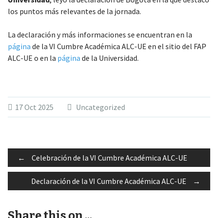
los puntos más relevantes de la jornada.
La declaración y más informaciones se encuentran en la
página
de la VI Cumbre Académica ALC-UE en el sitio del FAP
ALC-UE o en la
página
de la Universidad.
17 Oct 2025
Uncategorized
Post
←
Celebración de la VI Cumbre Académica ALC-UE
Declaración de la VI Cumbre Académica ALC-UE
→
navigation
Share this on ...