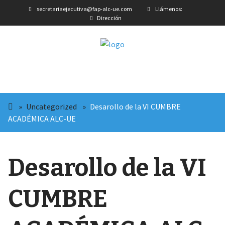
secretariaejecutiva@fap-alc-ue.com
Llámenos:
Dirección
»
Uncategorized
»
Desarollo de la VI CUMBRE
ACADÉMICA ALC-UE
Desarollo de la VI
CUMBRE