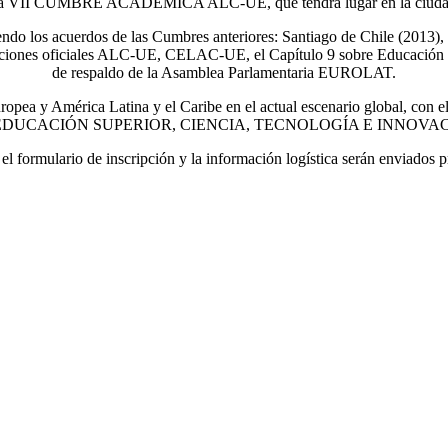
r en la VII CUMBRE ACADÉMICA ALC-UE, que tendrá lugar en la ciudad 
endo los acuerdos de las Cumbres anteriores: Santiago de Chile (2013)
araciones oficiales ALC-UE, CELAC-UE, el Capítulo 9 sobre Educación
de respaldo de la Asamblea Parlamentaria EUROLAT.
uropea y América Latina y el Caribe en el actual escenario global, con
DUCACIÓN SUPERIOR, CIENCIA, TECNOLOGÍA E INNOVAC
el formulario de inscripción y la información logística serán enviados