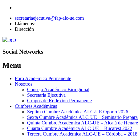
secretariaejecutiva@fap-alc-ue.com
Llámenos:
Dirección
Social Networks
Menu
Skip
Foro Académico Permanente
to
Nosotros
content
Consejo Académico Birregional
Secretaría Ejecutiva
Grupos de Reflexion Permanente
Cumbres Académicas
Séptima Cumbre Académica ALC-UE Oporto 2026
Sexta Cumbre Académica ALC-UE – Seminario Preparato
Quinta Cumbre Académica ALC-UE – Alcalá de Henare
Cuarta Cumbre Académica ALC-UE – Bucarest 2022
Tercera Cumbre Académica ALC-UE – Córdoba – 2018