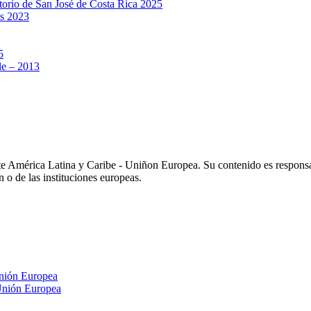
rio de San José de Costa Rica 2025
s 2023
5
e – 2013
e América Latina y Caribe - Uniñon Europea. Su contenido es respons
n o de las instituciones europeas.
nión Europea
Unión Europea