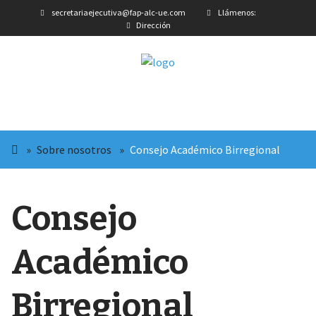
secretariaejecutiva@fap-alc-ue.com
Llámenos:
Dirección
»
Sobre nosotros
»
Consejo Académico Birregional
Consejo
Académico
Birregional