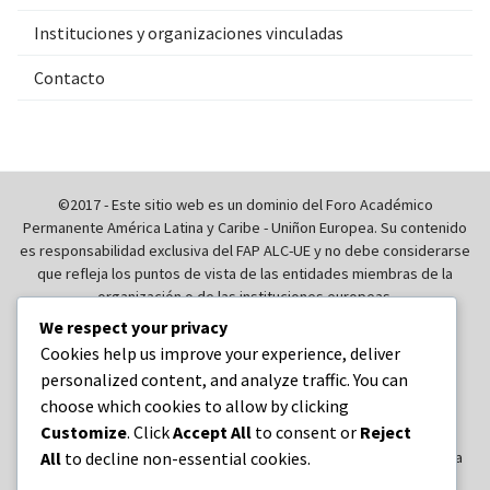
Instituciones y organizaciones vinculadas
Contacto
©2017 - Este sitio web es un dominio del Foro Académico
Permanente América Latina y Caribe - Uniñon Europea. Su contenido
es responsabilidad exclusiva del FAP ALC-UE y no debe considerarse
que refleja los puntos de vista de las entidades miembras de la
organización o de las instituciones europeas.
We respect your privacy
Foro Académico Permanente
Sobre nosotros
Cookies help us improve your experience, deliver
personalized content, and analyze traffic. You can
Secretaría Ejecutiva
Consejo Académico Birregional
choose which cookies to allow by clicking
Grupos de Reflexion Permanente
Cumbres Académicas
Customize
. Click
Accept All
to consent or
Reject
Cuarta Cumbre Académica América Latina y Caribe – Unión Europea
All
to decline non-essential cookies.