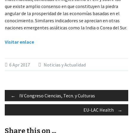
que existe amplio consenso en que constituyen la piedra
angular de la prosperidad de las economías basadas en el
conocimiento. Similares indicadores se aprecian en otras
naciones emergentes asiáticas como la India o Corea del Sur.
Visitar enlace
6 Apr 2017
Noticias y Actualidad
Post
←
IV Congreso Ciencias, Tecn. y Culturas
EU-LAC Health
→
navigation
Share this on ...