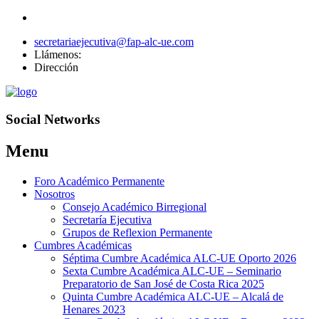
secretariaejecutiva@fap-alc-ue.com
Llámenos:
Dirección
Social Networks
Menu
Skip
Foro Académico Permanente
to
Nosotros
content
Consejo Académico Birregional
Secretaría Ejecutiva
Grupos de Reflexion Permanente
Cumbres Académicas
Séptima Cumbre Académica ALC-UE Oporto 2026
Sexta Cumbre Académica ALC-UE – Seminario
Preparatorio de San José de Costa Rica 2025
Quinta Cumbre Académica ALC-UE – Alcalá de
Henares 2023