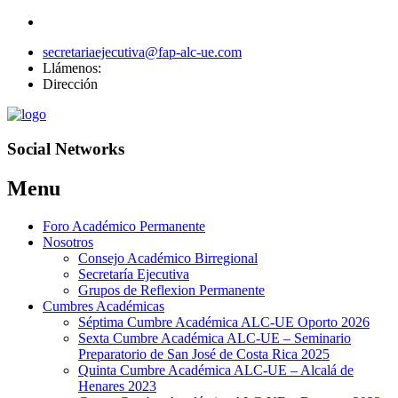
secretariaejecutiva@fap-alc-ue.com
Llámenos:
Dirección
Social Networks
Menu
Skip
Foro Académico Permanente
to
Nosotros
content
Consejo Académico Birregional
Secretaría Ejecutiva
Grupos de Reflexion Permanente
Cumbres Académicas
Séptima Cumbre Académica ALC-UE Oporto 2026
Sexta Cumbre Académica ALC-UE – Seminario
Preparatorio de San José de Costa Rica 2025
Quinta Cumbre Académica ALC-UE – Alcalá de
Henares 2023