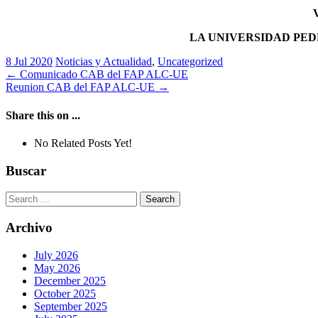
LA UNIVERSIDAD PED
8 Jul 2020
Noticias y Actualidad
,
Uncategorized
Post
←
Comunicado CAB del FAP ALC-UE
Reunion CAB del FAP ALC-UE
→
navigation
Share this on ...
No Related Posts Yet!
Buscar
Search
for:
Archivo
July 2026
May 2026
December 2025
October 2025
September 2025