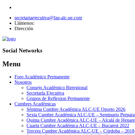
secretariaejecutiva@fap-alc-ue.com
Llámenos:
Dirección
Social Networks
Menu
Skip
Foro Académico Permanente
to
Nosotros
content
Consejo Académico Birregional
Secretaría Ejecutiva
Grupos de Reflexion Permanente
Cumbres Académicas
Séptima Cumbre Académica ALC-UE Oporto 2026
Sexta Cumbre Académica ALC-UE – Seminario Preparato
Quinta Cumbre Académica ALC-UE – Alcalá de Henare
Cuarta Cumbre Académica ALC-UE – Bucarest 2022
Tercera Cumbre Académica ALC-UE – Córdoba – 2018