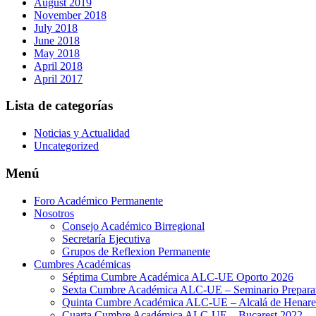
August 2019
November 2018
July 2018
June 2018
May 2018
April 2018
April 2017
Lista de categorías
Noticias y Actualidad
Uncategorized
Menú
Foro Académico Permanente
Nosotros
Consejo Académico Birregional
Secretaría Ejecutiva
Grupos de Reflexion Permanente
Cumbres Académicas
Séptima Cumbre Académica ALC-UE Oporto 2026
Sexta Cumbre Académica ALC-UE – Seminario Preparato
Quinta Cumbre Académica ALC-UE – Alcalá de Henare
Cuarta Cumbre Académica ALC-UE – Bucarest 2022