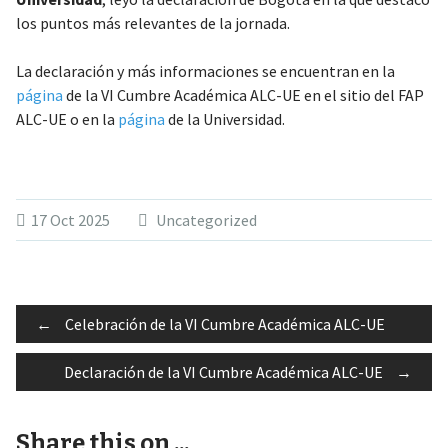
los puntos más relevantes de la jornada.
La declaración y más informaciones se encuentran en la
página
de la VI Cumbre Académica ALC-UE en el sitio del FAP
ALC-UE o en la
página
de la Universidad.
17 Oct 2025
Uncategorized
Post
←
Celebración de la VI Cumbre Académica ALC-UE
Declaración de la VI Cumbre Académica ALC-UE
→
navigation
Share this on ...