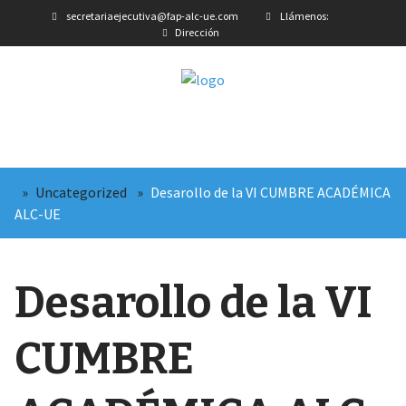
secretariaejecutiva@fap-alc-ue.com
Llámenos:
Dirección
»
Uncategorized
»
Desarollo de la VI CUMBRE ACADÉMICA
ALC-UE
Desarollo de la VI
CUMBRE