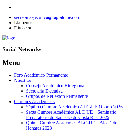
secretariaejecutiva@fap-alc-ue.com
Llámenos:
Dirección
Social Networks
Menu
Skip
Foro Académico Permanente
to
Nosotros
content
Consejo Académico Birregional
Secretaría Ejecutiva
Grupos de Reflexion Permanente
Cumbres Académicas
Séptima Cumbre Académica ALC-UE Oporto 2026
Sexta Cumbre Académica ALC-UE – Seminario
Preparatorio de San José de Costa Rica 2025
Quinta Cumbre Académica ALC-UE – Alcalá de
Henares 2023