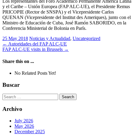
Los representantes del Foro Académico Permanente América Latina
y el Caribe – Unión Europea (FAP ALC-UE), el Presidente Remus
PRICOPIE (Rector de SNSPA) y el Vicepresidente Carlos
QUENAN (Vicepresidente del Institut des Ameriques), junto con el
Ministro de Educación de Cuba, José Ramón SABORIDO, en la
Conferencia Ministerial de Bolonia en París.
25 May 2018
Noticias y Actualidad
,
Uncategorized
Post
←
Autoridades del FAP ALC-UE
FAP ALC-UE visits in Brussels
→
navigation
Share this on ...
No Related Posts Yet!
Buscar
Search
for:
Archivo
July 2026
May 2026
December 2025