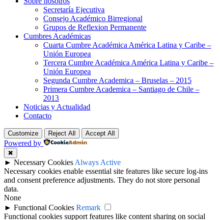
Sobre nosotros
Secretaría Ejecutiva
Consejo Académico Birregional
Grupos de Reflexion Permanente
Cumbres Académicas
Cuarta Cumbre Académica América Latina y Caribe –
Unión Europea
Tercera Cumbre Académica América Latina y Caribe –
Unión Europea
Segunda Cumbre Academica – Bruselas – 2015
Primera Cumbre Academica – Santiago de Chile –
2013
Noticias y Actualidad
Contacto
Customize
Reject All
Accept All
Powered by
✖
►
Necessary Cookies
Always Active
Necessary cookies enable essential site features like secure log-ins
and consent preference adjustments. They do not store personal
data.
None
►
Functional Cookies
Remark
Functional cookies support features like content sharing on social