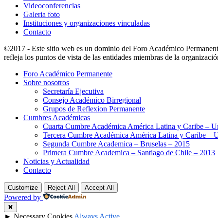
Videoconferencias
Galeria foto
Instituciones y organizaciones vinculadas
Contacto
©2017 - Este sitio web es un dominio del Foro Académico Permanent
refleja los puntos de vista de las entidades miembras de la organizació
Foro Académico Permanente
Sobre nosotros
Secretaría Ejecutiva
Consejo Académico Birregional
Grupos de Reflexion Permanente
Cumbres Académicas
Cuarta Cumbre Académica América Latina y Caribe – U
Tercera Cumbre Académica América Latina y Caribe – 
Segunda Cumbre Academica – Bruselas – 2015
Primera Cumbre Academica – Santiago de Chile – 2013
Noticias y Actualidad
Contacto
Customize
Reject All
Accept All
Powered by
✖
►
Necessary Cookies
Always Active