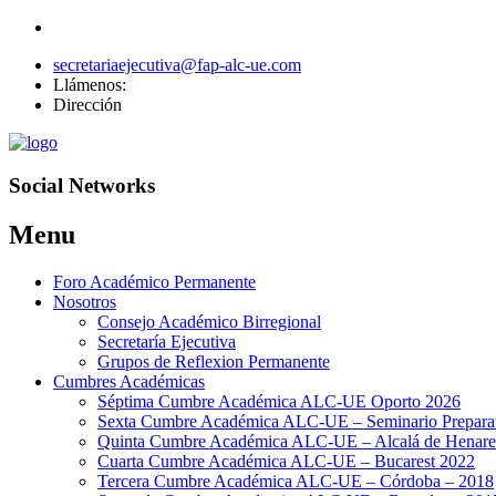
secretariaejecutiva@fap-alc-ue.com
Llámenos:
Dirección
Social Networks
Menu
Skip
Foro Académico Permanente
to
Nosotros
content
Consejo Académico Birregional
Secretaría Ejecutiva
Grupos de Reflexion Permanente
Cumbres Académicas
Séptima Cumbre Académica ALC-UE Oporto 2026
Sexta Cumbre Académica ALC-UE – Seminario Preparato
Quinta Cumbre Académica ALC-UE – Alcalá de Henare
Cuarta Cumbre Académica ALC-UE – Bucarest 2022
Tercera Cumbre Académica ALC-UE – Córdoba – 2018