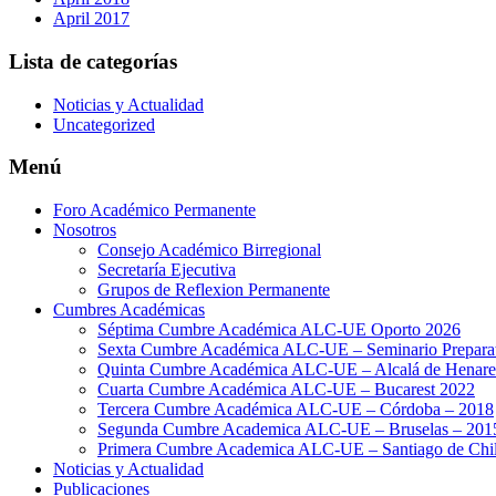
April 2017
Lista de categorías
Noticias y Actualidad
Uncategorized
Menú
Foro Académico Permanente
Nosotros
Consejo Académico Birregional
Secretaría Ejecutiva
Grupos de Reflexion Permanente
Cumbres Académicas
Séptima Cumbre Académica ALC-UE Oporto 2026
Sexta Cumbre Académica ALC-UE – Seminario Preparato
Quinta Cumbre Académica ALC-UE – Alcalá de Henare
Cuarta Cumbre Académica ALC-UE – Bucarest 2022
Tercera Cumbre Académica ALC-UE – Córdoba – 2018
Segunda Cumbre Academica ALC-UE – Bruselas – 201
Primera Cumbre Academica ALC-UE – Santiago de Chil
Noticias y Actualidad
Publicaciones