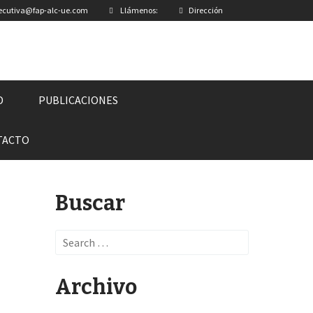
jecutiva@fap-alc-ue.com
Llámenos:
Dirección
D
PUBLICACIONES
TACTO
Buscar
Search
for:
Archivo