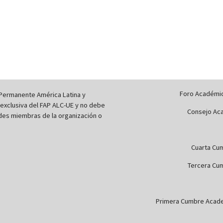
Foro Académi
 Permanente América Latina y
 exclusiva del FAP ALC-UE y no debe
Consejo Aca
ades miembras de la organización o
Cuarta Cum
Tercera Cum
Primera Cumbre Academ