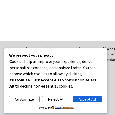
©2017 - Este sitio web es un dominio del Foro Académico
Caribe - Uniñon Europea. Su contenido es responsabilidad
We respect your privacy
considerarse que refleja los puntos de vista de las entid
Cookies help us improve your experience, deliver
de las instituciones europeas.
personalized content, and analyze traffic. You can
choose which cookies to allow by clicking
Customize
. Click
Accept All
to consent or
Reject
All
to decline non-essential cookies.
Customize
Reject All
Accept All
Powered by