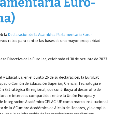
lamentaria Euro-
na)
eb la
Declaración de la Asamblea Parlamentaria Euro-
evos retos para sentar las bases de una mayor prosperidad
esa Directiva de la EuroLat, celebrada el 30 de octubre de 2023
 y Educativa, en el punto 26 de su declaración, la EuroLat
spacio Común de Educación Superior, Ciencia, Tecnología e
n Estratégica Birregional, que contribuya al desarrollo de
alores e intereses compartidos entre la Unión Europea y
o de Integración Académica CELAC-UE como marco institucional
ta de la V Cumbre Académica de Alcalá de Henares, y la amplia
nte, con la colaboración de las asociaciones académicas