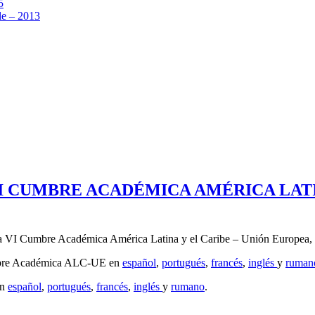
5
e – 2013
I CUMBRE ACADÉMICA AMÉRICA LATI
 la VI Cumbre Académica América Latina y el Caribe – Unión Europea, r
umbre Académica ALC-UE en
español
,
portugués
,
francés
,
inglés
y
ruman
en
español
,
portugués
,
francés
,
inglés
y
rumano
.