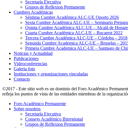
Secretaría Ejecutiva
Grupos de Reflexion Permanente
Cumbres Académicas
Séptima Cumbre Académica ALC-UE Oporto 2026
Sexta Cumbre Académica ALC-UE – Seminario Preparato
Quinta Cumbre Académica ALC-UE – Alcalá de Henare
Cuarta Cumbre Académica ALC-UE – Bucarest 2022
Tercera Cumbre Académica ALC-UE – Córdoba – 2018
Segunda Cumbre Academica ALC-UE – Bruselas – 201
Primera Cumbre Academica ALC-UE – Santiago de Chil
Noticias y Actualidad
Publicaciones
Videoconferencias
Galeria foto
Instituciones y organizaciones vinculadas
Contacto
©2017 - Este sitio web es un dominio del Foro Académico Permanent
refleja los puntos de vista de las entidades miembras de la organizació
Foro Académico Permanente
Sobre nosotros
Secretaría Ejecutiva
Consejo Académico Birregional
Grupos de Reflexion Permanente