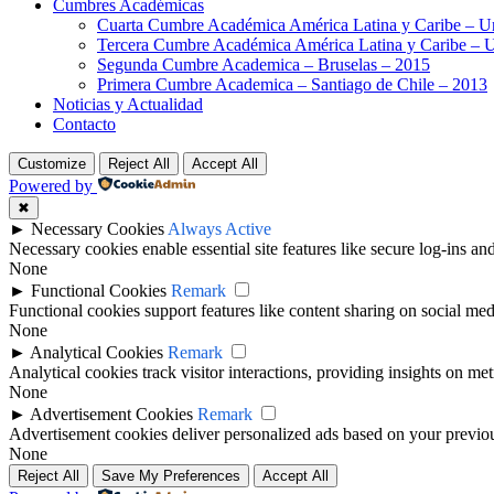
Cumbres Académicas
Cuarta Cumbre Académica América Latina y Caribe – U
Tercera Cumbre Académica América Latina y Caribe – 
Segunda Cumbre Academica – Bruselas – 2015
Primera Cumbre Academica – Santiago de Chile – 2013
Noticias y Actualidad
Contacto
Customize
Reject All
Accept All
Powered by
✖
►
Necessary Cookies
Always Active
Necessary cookies enable essential site features like secure log-ins a
None
►
Functional Cookies
Remark
Functional cookies support features like content sharing on social medi
None
►
Analytical Cookies
Remark
Analytical cookies track visitor interactions, providing insights on metr
None
►
Advertisement Cookies
Remark
Advertisement cookies deliver personalized ads based on your previous
None
Reject All
Save My Preferences
Accept All