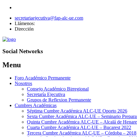
secretariaejecutiva@fap-alc-ue.com
Llámenos:
Dirección
Social Networks
Menu
Skip
Foro Académico Permanente
to
Nosotros
content
Consejo Académico Birregional
Secretaría Ejecutiva
Grupos de Reflexion Permanente
Cumbres Académicas
Séptima Cumbre Académica ALC-UE Oporto 2026
Sexta Cumbre Académica ALC-UE – Seminario Preparato
Quinta Cumbre Académica ALC-UE – Alcalá de Henare
Cuarta Cumbre Académica ALC-UE – Bucarest 2022
Tercera Cumbre Académica ALC-UE – Córdoba – 2018